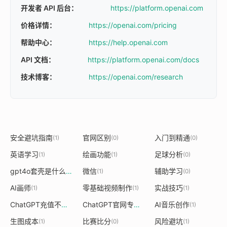
开发者 API 后台：
https://platform.openai.com
价格详情：
https://openai.com/pricing
帮助中心：
https://help.openai.com
API 文档：
https://platform.openai.com/docs
技术博客：
https://openai.com/research
安全避坑指南
官网区别
入门到精通
(1)
(0)
(0)
英语学习
绘画功能
足球分析
(1)
(1)
(0)
gpt4o套壳是什么意思
微信
辅助学习
(1)
(1)
(0)
AI画师
零基础视频制作
实战技巧
(1)
(1)
(1)
ChatGPT充值不了
ChatGPT官网专营店
AI音乐创作
(1)
(1)
(1)
生图成本
比赛比分
风险避坑
(1)
(0)
(1)