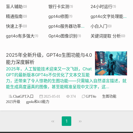
盲人辅助
银行卡实测
24小时运行
(0)
(1)
(1)
精通指南
gpt4o修图
gpt4o文字处理能力
(0)
(1)
(1)
快速上手
gpt4o服务器功率
小白入门
(0)
(1)
(0)
gpt4o有多强大
Gpt4o图像识别
关键词提取 分析
(1)
(1)
(0)
2025年全新升级，GPT4o生图功能与4.0
能力深度解析
2025年，人工智能技术迎来又一次飞跃，Chat
GPT的最新版本GPT4o不仅优化了文本交互能
力，还带来了令人惊艳的生图功能——只需输入自然语言描述，就
能生成高度逼真的图像，甚至能精准呈现中文汉字，这...
ChatGPT入口
2025-05-01
374
GPT4o
生图功能
2025升级
gpt4o和4.0能力
‹‹
1
››