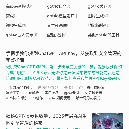
高级语音模式
gpt4o缺陷
gpt4o缓存
(1)
(1)
(1)
速成
gpt4o模型发布于什么时候
图片生成
(1)
(1)
(2)
视频生成
文字转画面
功能揭秘
(3)
(5)
(0)
gpt4o盲人演示
配额规划
类似gpt4o的工具
(1)
(2)
(1)
手把手教你找到ChatGPT API Key，从获取到安全管理的
完整指南
想玩转ChatGPT的API，第一步也是最关键的一步，就是找到你的
专属“钥匙”——API Key，无论你是开发者想要集成AI能力，还是
普通用户想体验API的潜力，掌握如何查看和管理API Key都是必...
ChatGPT教程
2026-03-26
421
手机生成图像
法语学习
PDF解析
实用技巧
gpt4o很慢
AI足球分析
2025技术揭秘
AI创作
gpt4o如何使用
哈士奇男友模式
揭秘GPT4o参数数量，2025年最强AI生
图引擎背后的秘密