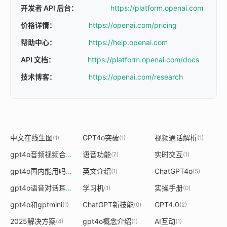
开发者 API 后台：
https://platform.openai.com
价格详情：
https://openai.com/pricing
帮助中心：
https://help.openai.com
API 文档：
https://platform.openai.com/docs
技术博客：
https://openai.com/research
中文在线生图
GPT4o突破
视频通话解析
(1)
(1)
(1)
gpt4o音频视频合成
语音功能
实时交互
(1)
(7)
(1)
gpt4o国内能用吗
英文介绍
ChatGPT4o
(1)
(1)
(5)
gpt4o语音对话耳机没有了
学习机
实操手册
(1)
(1)
(0)
gpt4o和gptmini
ChatGPT新技能
GPT4.0
(1)
(0)
(2)
2025解决方案
gpt4o概念介绍
AI互动
(4)
(1)
(1)