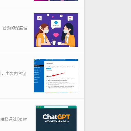
像、音频的深度理
指引，主要内容包
始终通过Open