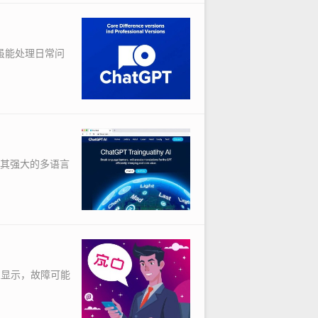
版虽能处理日常问
托其强大的多语言
象显示，故障可能