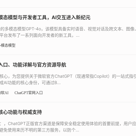
多模态模型与开发者工具，AI交互进入新纪元
全新的多模态模型GPT-4o，该模型具备实时语音、视觉对话及跨文本、图
台发布了一系列面向开发者的新工具，...
多模态模型
官网入口、功能详解与官方资源导航
，为您提供关于微软官方ChatGPT（现通常指Copilot）的一站式
AI功能的核心身份，可通过B...
微软AI
ChatGPT官网入口
、核心功能与权威支持
，ChatGPT正版官方渠道是保障安全稳定使用体验的首要前提，用户应
避免使用来历不明的第三方服务，以防个...