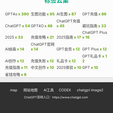
标签云集
GPT4o
x 390
生图功能
x 95
AI生图
x 87
GPT充值
x 86
ChatGPT充值
ChatGPT
x 54
GPT4O
x 48
x 45
避坑指南
x 33
ChatGPT Plus
2025
x 33
充值攻略
x 21
2025指南
x 17
x 16
ChatGPT官网
AI绘画
x 14
x 14
GPT会员
x 12
GPT Plus
x 12
GPT礼品卡
x 1
AI创作
x 12
充值失败
x 12
礼品卡
x 12
2
充值指南
x 11
中文创作
x 10
2025体验
x 10
GPT
x 10
省钱攻略
x 8
map
网站地图
Ai工具
CODEX
chatgpt image2
ChatGPT官网入口：https://www.chatgpt.com