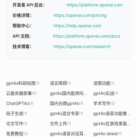
开发者 API 后台：
https://platform.openai.com
价格详情：
https://openai.com/pricing
帮助中心：
https://help.openai.com
API 文档：
https://platform.openai.com/docs
技术博客：
https://openai.com/research
gpt4o科研绘图
语言障碍
读图功能
(1)
(1)
(1)
云服务器部署
gpt4o国内能用吗
gpt4o实战
(0)
(1)
(1)
ChatGPT4o
国内白嫖gpt4o
学术写作
(5)
(1)
(2)
段子生成
gpt4o混合专家
gpt4o语音功能推送
(1)
(1)
(1)
论文写作
文件上传
gpt4o在游戏里面运用
(1)
(1)
(
免费教程
gpt4o语音对话耳机没有了
gpt4o latest
(2)
(1)
(1)