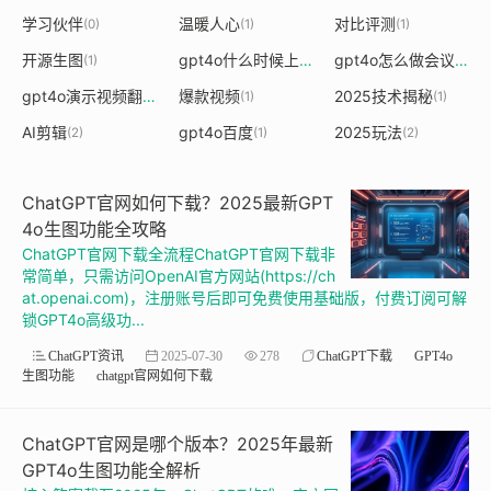
学习伙伴
温暖人心
对比评测
(0)
(1)
(1)
开源生图
gpt4o什么时候上线
gpt4o怎么做会议记录
(1)
(1)
(
gpt4o演示视频翻译
爆款视频
2025技术揭秘
(1)
(1)
(1)
AI剪辑
gpt4o百度
2025玩法
(2)
(1)
(2)
ChatGPT官网如何下载？2025最新GPT
4o生图功能全攻略
ChatGPT官网下载全流程ChatGPT官网下载非
常简单，只需访问OpenAI官方网站(https://ch
at.openai.com)，注册账号后即可免费使用基础版，付费订阅可解
锁GPT4o高级功...
ChatGPT资讯
2025-07-30
278
ChatGPT下载
GPT4o
生图功能
chatgpt官网如何下载
ChatGPT官网是哪个版本？2025年最新
GPT4o生图功能全解析