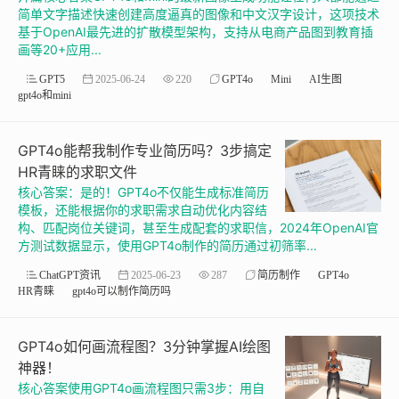
简单文字描述快速创建高度逼真的图像和中文汉字设计，这项技术
基于OpenAI最先进的扩散模型架构，支持从电商产品图到教育插
画等20+应用...
GPT5
2025-06-24
220
GPT4o
Mini
AI生图
gpt4o和mini
GPT4o能帮我制作专业简历吗？3步搞定
HR青睐的求职文件
核心答案：是的！GPT4o不仅能生成标准简历
模板，还能根据你的求职需求自动优化内容结
构、匹配岗位关键词，甚至生成配套的求职信，2024年OpenAI官
方测试数据显示，使用GPT4o制作的简历通过初筛率...
ChatGPT资讯
2025-06-23
287
简历制作
GPT4o
HR青睐
gpt4o可以制作简历吗
GPT4o如何画流程图？3分钟掌握AI绘图
神器！
核心答案使用GPT4o画流程图只需3步：用自