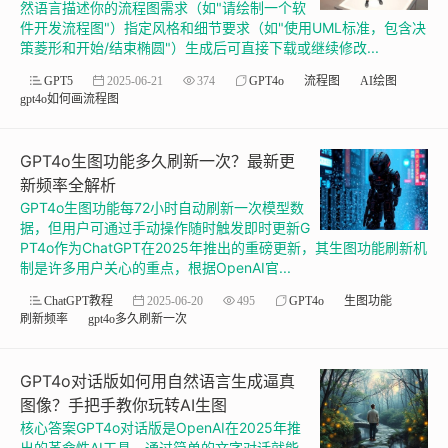
然语言描述你的流程图需求（如"请绘制一个软
件开发流程图"）指定风格和细节要求（如"使用UML标准，包含决
策菱形和开始/结束椭圆"）生成后可直接下载或继续修改...
GPT5
2025-06-21
374
GPT4o
流程图
AI绘图
gpt4o如何画流程图
GPT4o生图功能多久刷新一次？最新更
新频率全解析
GPT4o生图功能每72小时自动刷新一次模型数
据，但用户可通过手动操作随时触发即时更新G
PT4o作为ChatGPT在2025年推出的重磅更新，其生图功能刷新机
制是许多用户关心的重点，根据OpenAI官...
ChatGPT教程
2025-06-20
495
GPT4o
生图功能
刷新频率
gpt4o多久刷新一次
GPT4o对话版如何用自然语言生成逼真
图像？手把手教你玩转AI生图
核心答案GPT4o对话版是OpenAI在2025年推
出的革命性AI工具，通过简单的文字对话就能