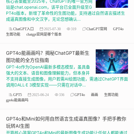
核心答案截至2025年，ChatGPT的唯一官方网
站是chat.openai.com，该平台已全面升级至G
PT4o版本，新增了革命性的生图功能，支持通过自然语言描述生
成逼真图像和中文汉字，无论您想确认...
ChatGPT入口
2025-07-30
319
ChatGPT官网
GPT4o
生图功能
chatgpt官网是哪个版本
GPT4o能画画吗？揭秘ChatGPT最新生
图功能的全方位指南
GPT-4o作为OpenAI最新多模态模型，虽具备
强大的文本、语音和图像理解能力，但本身并
不支持直接生成图像，用户若需AI绘图功能，需通过ChatGPT界面
调用DALL·E 3模型实现——只需在对话中...
GPT5
2025-06-24
336
GPT4o
画画
生图功能
gpt4o能画画吗
GPT4o和Mini如何用自然语言生成逼真图像？手把手教你
玩转AI生图
开篇核心答案GPT4o和Mini的最新图像生成功能让任何人都能通过