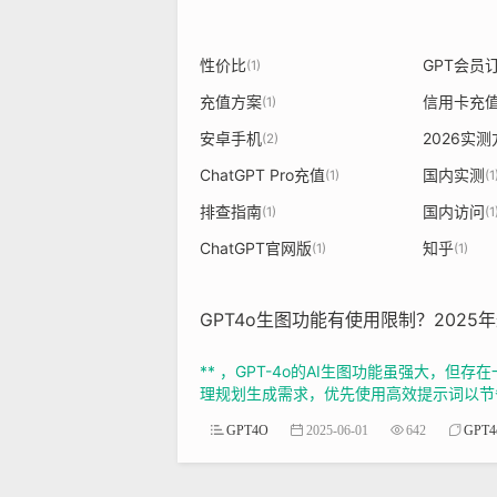
性价比
GPT会员
(1)
充值方案
信用卡充
(1)
安卓手机
2026实
(2)
ChatGPT Pro充值
国内实测
(1)
(1
排查指南
国内访问
(1)
(1
ChatGPT官网版
知乎
(1)
(1)
GPT4o生图功能有使用限制？202
** ，GPT-4o的AI生图功能虽强大，
理规划生成需求，优先使用高效提示词以节省
GPT4O
2025-06-01
642
GPT4