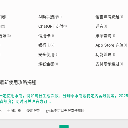
订阅
AI助手选择
语言障碍跨越
(1)
(1)
(1)
值
ChatGPT支付
谣言
(2)
(1)
(1)
测方法
信用卡
账单查询
(3)
(1)
(1)
银行卡
App Store 充值
)
(2)
(1)
安全使用
功能差异
)
(2)
(1)
烧钱金额
支付限制绕过
(1)
(1)
5年最新使用攻略揭秘
但存在一定使用限制，例如每日生成次数、分辨率限制或特定内容过滤等，20
额度；同时可关注官方订...
o
生图功能
使用限制
gpt4o不可以无限次使用吗