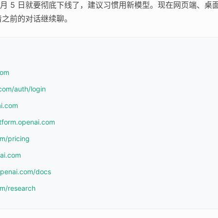
6 月 5 日就要彻底下线了，建议习惯用新模型。现在网页端、桌面应用、
着之前的对话继续聊。
com
com/auth/login
ai.com
atform.openai.com
om/pricing
nai.com
.openai.com/docs
om/research