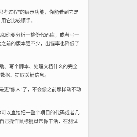
个"思考过程"的展示功能，你能看到它是
，用它比较顺手。
。比如你要分析一整份代码库，或者写一
比之前的版本强不少，出错率也降低了
程辅助、写个脚本、处理文档什么的完全
类数据、提取关键信息。
就是更"像人"了，不会像之前那样动不动
量。你可以直接把一整个项目的代码或者几
图，自己操作鼠标键盘帮你干活，在测试