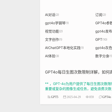
AI对话
订阅
(2)
(2)
gpt4o学钢琴
GPT4o参
(1)
视觉功能
gpt4o
(2)
文字创作
GPT
(1)
(10)
AIChatGPT本地化实践
gpt4o灰
(1)
AI体验
数字分身
(3)
(1
GPT4o每日生图次数限制详解，如
** ，GPT-4o为用户提供了每日生图
重要或复杂的图像生成任务，避免浪费次数，
GPT5
2025-04-29
859
GPT4o