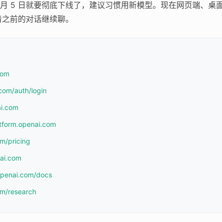
6 月 5 日就要彻底下线了，建议习惯用新模型。现在网页端、桌面应用、
着之前的对话继续聊。
com
com/auth/login
ai.com
atform.openai.com
om/pricing
nai.com
.openai.com/docs
om/research