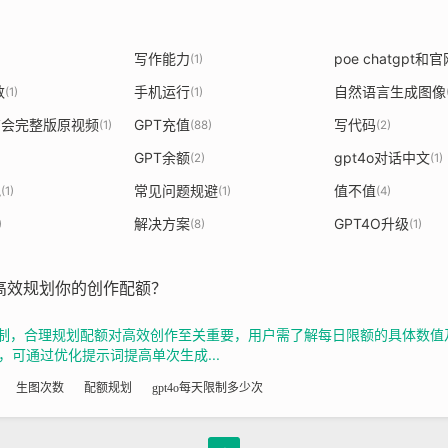
写作能力
(1)
数
手机运行
自然语言生成图像
(1)
(1)
发布会完整版原视频
GPT充值
写代码
(1)
(88)
(2)
GPT余额
gpt4o对话中文
(2)
(1)
色
常见问题规避
值不值
(1)
(1)
(4)
解决方案
GPT4O升级
)
(8)
(1)
何高效规划你的创作配额？
次数限制，合理规划配额对高效创作至关重要，用户需了解每日限额的具体数
可通过优化提示词提高单次生成...
生图次数
配额规划
gpt4o每天限制多少次