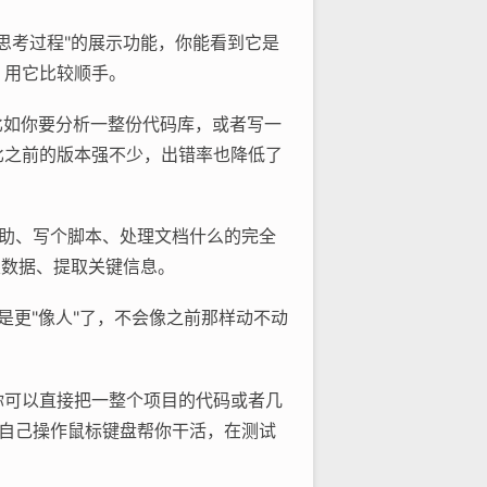
个"思考过程"的展示功能，你能看到它是
，用它比较顺手。
。比如你要分析一整份代码库，或者写一
比之前的版本强不少，出错率也降低了
程辅助、写个脚本、处理文档什么的完全
类数据、提取关键信息。
就是更"像人"了，不会像之前那样动不动
量。你可以直接把一整个项目的代码或者几
图，自己操作鼠标键盘帮你干活，在测试