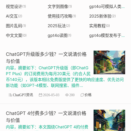
视觉设计
文字到图像
gpt4o可模拟人类情感
(1)
(1)
(
AI交互
使用技巧攻略
2025新体验
(2)
(1)
(2)
图片乱码
2025玩法
实用教程
(1)
(2)
(0)
中文文案
gpt4o读图
gpt4o模型发布于什么时候
(0)
(1)
ChatGPT升级版多少钱？一文说清价格
与价值
内容，摘要如下：ChatGPT升级版（即ChatG
PT Plus）的订阅费用为每月20美元（约合人民
币140元），该版本相比免费版提供了更快的响应速度、优先访问
新功能（如GPT-4模型、联网搜索、插件...
ChatGPT资讯
2026-05-03
200
价格
ChatGPT 4付费多少钱？一文说清价格
与价值
内容，摘要如下：本文围绕ChatGPT 4的付费