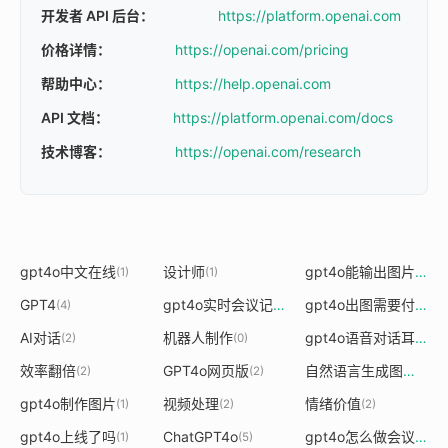
开发者 API 后台：
https://platform.openai.com
价格详情：
https://openai.com/pricing
帮助中心：
https://help.openai.com
API 文档：
https://platform.openai.com/docs
技术博客：
https://openai.com/research
gpt4o中文在线
设计师
gpt4o能输出图片吗
(1)
(1)
(1)
GPT4
gpt4o实时会议记录
gpt4o出图需要付费吗
(4)
(1)
(
AI对话
机器人制作
gpt4o语音对话耳机没有了
(2)
(0)
效率翻倍
GPT4o网页版
自然语言生成图像
(2)
(2)
(5)
gpt4o制作图片
视频处理
情绪价值
(1)
(2)
(2)
gpt4o上线了吗
ChatGPT4o
gpt4o怎么做会议记录
(1)
(5)
(