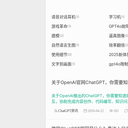
语音对话耳机
学习机
(1)
(1)
游戏革命
GPT4o故
(1)
建模
逼真图像
(2)
(5
自然语言生图
效率翻倍
(1)
(2
使用细节
2025新体
(0)
文字到画面
gpt4o限
(1)
关于OpenAI官网ChatGPT，你需要
关于OpenAI推出的ChatGPT，你需要
互，协助完成内容创作、代码编写、知识问..
ChatGPT资讯
2026-04-22
182