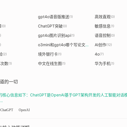
gpt4o语音版推送
高效直观
(1)
(0)
障
ChatGPT突破
敏感信息
(0)
(0)
(1)
gpt4o图片识别api
语音控制
)
(1)
(0)
o3mini和gpt4o哪个写论文好
AI创作
)
(1)
(12)
验
境外银行卡
4o
(2)
(1)
(7)
制次数
中文在线生图
华为手机
(1)
(1)
(1)
知道的一切
知道的核心信息如下：ChatGPT是OpenAI基于GPT架构开发的人工智
.
ChatGPT
OpenAI