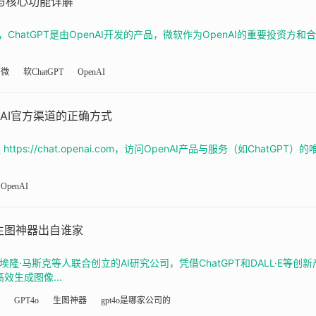
口与核心功能详解
，ChatGPT是由OpenAI开发的产品，微软作为OpenAI的重要投资方
微
软ChatGPT
OpenAI
nAI官方渠道的正确方式
ttps://chat.openai.com，访问OpenAI产品与服务（如Chat
OpenAI
I生图神器出自谁家
家由埃隆·马斯克等人联合创立的AI研究公司，凭借ChatGPT和DALL·E等
效生成图像...
GPT4o
生图神器
gpt4o是哪家公司的