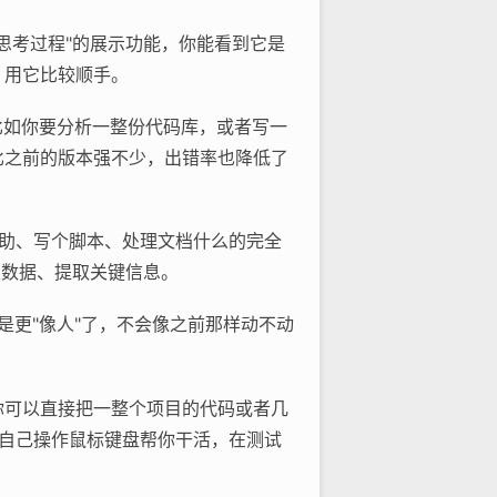
个"思考过程"的展示功能，你能看到它是
，用它比较顺手。
。比如你要分析一整份代码库，或者写一
比之前的版本强不少，出错率也降低了
程辅助、写个脚本、处理文档什么的完全
类数据、提取关键信息。
就是更"像人"了，不会像之前那样动不动
量。你可以直接把一整个项目的代码或者几
图，自己操作鼠标键盘帮你干活，在测试