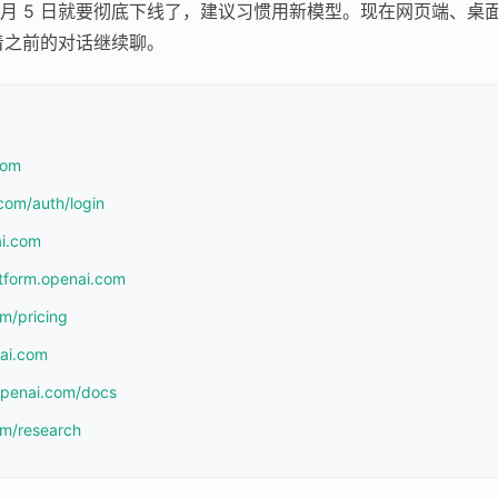
6 月 5 日就要彻底下线了，建议习惯用新模型。现在网页端、桌面应用、
着之前的对话继续聊。
com
com/auth/login
ai.com
atform.openai.com
om/pricing
nai.com
.openai.com/docs
om/research