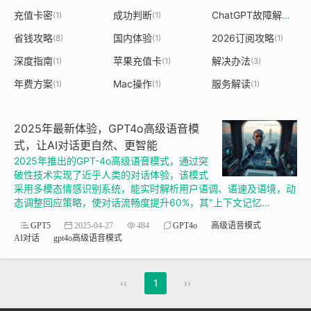
充值卡密
成功判断
ChatGPT故障解析
(1)
(1)
(1)
省钱攻略
国内体验
2026订阅攻略
(8)
(1)
(1)
深度指南
苹果充值卡
解决办法
(1)
(1)
(3)
年费方案
Mac操作
服务解读
(1)
(1)
(1)
2025年最新体验，GPT4o高级语音模
式，让AI对话更自然、更智能
2025年推出的GPT-4o高级语音模式，通过突
破性技术实现了近乎人类的对话体验，该模式
采用多模态情感识别系统，能实时解析用户语调、语速及语境，动
态调整回应策略，使对话流畅度提升60%，其"上下文记忆...
GPT5
2025-04-27
484
GPT4o
高级语音模式
AI对话
gpt4o高级语音模式
‹‹
1
››