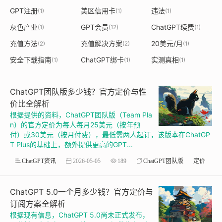
GPT注册
美区信用卡
违法
(1)
(1)
(1)
灰色产业
GPT会员
ChatGPT续费
(1)
(12)
(1)
充值方法
充值解决方案
20美元/月
(2)
(2)
(1)
安全下载指南
ChatGPT绑卡
实测真相
(1)
(1)
(1)
ChatGPT团队版多少钱？官方定价与性
价比全解析
根据提供的资料，ChatGPT团队版（Team Pla
n）的官方定价为每人每月25美元（按年预
付）或30美元（按月付费），最低需两人起订，该版本在ChatGP
T Plus的基础上，额外提供更高的GPT...
ChatGPT资讯
2026-05-05
189
ChatGPT团队版
定价
ChatGPT 5.0一个月多少钱？官方定价与
订阅方案全解析
根据现有信息，ChatGPT 5.0尚未正式发布，