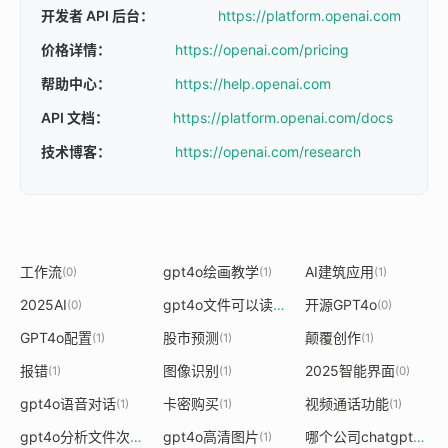
开发者 API 后台：
https://platform.openai.com
价格详情：
https://openai.com/pricing
帮助中心：
https://help.openai.com
API 文档：
https://platform.openai.com/docs
技术博客：
https://openai.com/research
工作流
gpt4o绘画教学
AI建筑应用
(0)
(1)
(1)
2025AI
gpt4o文件可以读多大
开源GPT4o
(0)
(1)
(0)
GPT4o配置
股市预测
颠覆创作
(1)
(1)
(1)
报错
图像识别
2025智能界面
(1)
(1)
(0)
gpt4o语音对话
卡密购买
视频通话功能
(1)
(1)
(1)
gpt4o分析文件次数
gpt4o高清图片
哪个公司chatgpt官网
(1)
(1)
(