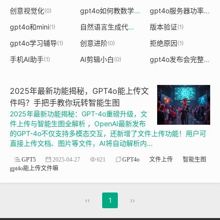
创意视觉化
gpt4o如何教数学
gpt4o服务器功率
(0)
(1)
(1)
gpt4o和mini
自然语言生成代码
版本验证
(1)
(1)
(1)
gpt4o学习辅导
创意进阶
拒绝原因
(1)
(0)
(1)
手机AI助手
AI剪辑小白
gpt4o发布会完整版原视频
(1)
(0)
2025年最新功能揭秘，GPT4o能上传文
件吗？手把手教你玩转智能生图
2025年最新功能揭秘：GPT-4o重磅升级，文
件上传与智能生图全解析 ，OpenAI最新发布
的GPT-4o不仅支持多模态交互，还新增了文件上传功能！用户可
直接上传文档、图片等文件，AI将自动解析内...
GPT5
2025-04-27
621
GPT4o
文件上传
智能生图
gpt4o能上传文件嘛
‹‹
1
››