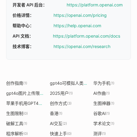
开发者 API 后台：
https://platform.openai.com
价格详情：
https://openai.com/pricing
帮助中心：
https://help.openai.com
API 文档：
https://platform.openai.com/docs
技术博客：
https://openai.com/research
创作指南
gpt4o可模拟人类情感
华为手机
(1)
(1)
(1)
gpt4o图片上传限制
2025用户
AI作曲
(1)
(1)
(1)
苹果手机用GPT4o将免费使用
创作方式
生图神器
(1)
(3)
(1)
生图限制
香港
谷歌AI
(0)
(1)
(1)
破解工具
AI交互
学术论文
(1)
(2)
(1)
程序解析
快速上手
测评
(0)
(0)
(1)