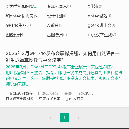
华为手机如何安装gpt4o
专属机器人
新技能
(1)
(1)
(1)
和gpt4o聊天怎么操作
设计评测
gpt4o游戏
(1)
(0)
(1)
GPT4o生图
AI歌曲
gpt4o讲中文
(7)
(1)
(1)
图像设计
出图费用
中文汉字生成
(1)
(1)
(3)
2025年3月GPT-4o发布会震撼揭秘，如何用自然语言一
键生成逼真图像与中文汉字？
2025年3月，OpenAI在GPT-4o发布会上展示了突破性AI技术——
用户仅需输入自然语言指令，即可一键生成高度逼真的图像和精准
的中文汉字，这一升级版模型通过多模态融合技术，实现了文本与
视觉的无缝...
ChatGPT教程
2025-04-18
294
GPT4o
自然语言生成图像
中文汉字生成
gpt4o发布会
‹‹
1
››