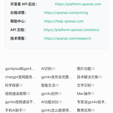
开发者 API 后台：
https://platform.openai.com
价格详情：
https://openai.com/pricing
帮助中心：
https://help.openai.com
API 文档：
https://platform.openai.com/docs
技术博客：
https://openai.com/research
gpt4plus和gpt4o的区别
AI识别
图片功能
(1)
(0)
(0)
chatgpt官网服务器被黑客攻击了
gpt4o发布会完整版原视频
技术解决方案
(1)
(1)
(0)
科学探索
智能生活
文字识别
(1)
(0)
(1)
视频通话故障
gpt4o创作
Mac操作
(0)
(1)
(1)
gpt4o视频通话不了
AI功能对比
专家谈gpt4o技术突破
(1)
(1)
(
手机AI助手
gpt4o怎么能使用
教育应用
(1)
(1)
(0)