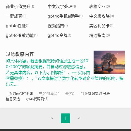
商业价值提升
中文汉字处理
表格交互
(1)
(1)
(0)
一键成真
gpt4o手机ai助手
中文版攻略
(0)
(1)
(0)
gpt4o性能
视频指南
美区礼品卡
(1)
(1)
(1)
gpt4o唱歌功能
gpt4o令牌
精通指南
(1)
(1)
(0)
过滤敏感内容
的具体内容，我会根据您给的信息生成一段10
0-200字的客观摘要，并自动过滤敏感信息，
若无具体内容，以下为示例模板：，--- 实际内
容需替换）： ，"该文本探讨了数字化转型对企业管理的影响，指
出云...
ChatGPT资讯
2025-04-29
232
关键词提取 分析
信息筛选
gpt4o代码测试
‹‹
1
››