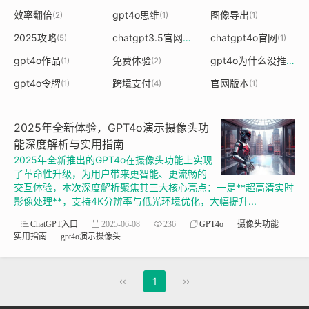
效率翻倍
gpt4o思维
图像导出
(2)
(1)
(1)
2025攻略
chatgpt3.5官网中文版
chatgpt4o官网
(5)
(1)
(1)
gpt4o作品
免费体验
gpt4o为什么没推送
(1)
(2)
(1)
gpt4o令牌
跨境支付
官网版本
(1)
(4)
(1)
2025年全新体验，GPT4o演示摄像头功
能深度解析与实用指南
2025年全新推出的GPT4o在摄像头功能上实现
了革命性升级，为用户带来更智能、更流畅的
交互体验，本次深度解析聚焦其三大核心亮点：一是**超高清实时
影像处理**，支持4K分辨率与低光环境优化，大幅提升...
ChatGPT入口
2025-06-08
236
GPT4o
摄像头功能
实用指南
gpt4o演示摄像头
‹‹
1
››