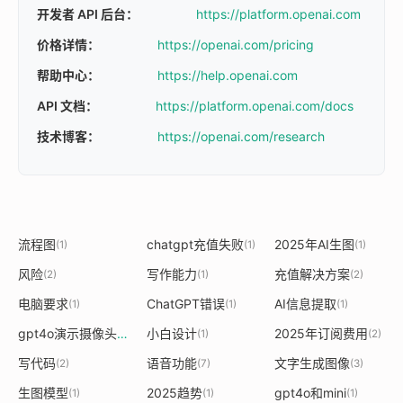
开发者 API 后台：
https://platform.openai.com
价格详情：
https://openai.com/pricing
帮助中心：
https://help.openai.com
API 文档：
https://platform.openai.com/docs
技术博客：
https://openai.com/research
流程图
chatgpt充值失败
2025年AI生图
(1)
(1)
(1)
风险
写作能力
充值解决方案
(2)
(1)
(2)
电脑要求
ChatGPT错误
AI信息提取
(1)
(1)
(1)
gpt4o演示摄像头
小白设计
2025年订阅费用
(1)
(1)
(2)
写代码
语音功能
文字生成图像
(2)
(7)
(3)
生图模型
2025趋势
gpt4o和mini
(1)
(1)
(1)