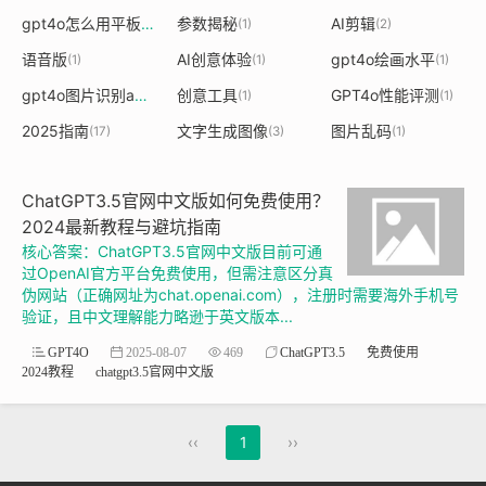
gpt4o怎么用平板
参数揭秘
AI剪辑
(1)
(1)
(2)
语音版
AI创意体验
gpt4o绘画水平
(1)
(1)
(1)
gpt4o图片识别api
创意工具
GPT4o性能评测
(1)
(1)
(1)
2025指南
文字生成图像
图片乱码
(17)
(3)
(1)
ChatGPT3.5官网中文版如何免费使用？
2024最新教程与避坑指南
核心答案：ChatGPT3.5官网中文版目前可通
过OpenAI官方平台免费使用，但需注意区分真
伪网站（正确网址为chat.openai.com），注册时需要海外手机号
验证，且中文理解能力略逊于英文版本...
GPT4O
2025-08-07
469
ChatGPT3.5
免费使用
2024教程
chatgpt3.5官网中文版
‹‹
1
››