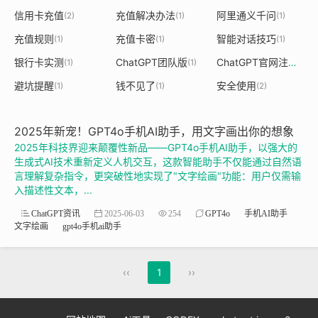
信用卡充值
充值解决办法
阿里通义千问
(2)
(1)
(1)
充值规则
充值卡密
智能对话技巧
(1)
(1)
(1)
银行卡实测
ChatGPT团队版
ChatGPT官网注册
(1)
(1)
(1)
避坑提醒
钱不见了
安全使用
(1)
(1)
(2)
2025年新宠！GPT4o手机AI助手，用文字画出你的想象
2025年科技界迎来颠覆性新品——GPT4o手机AI助手，以强大的
生成式AI技术重新定义人机交互，这款智能助手不仅能通过自然语
言理解复杂指令，更突破性地实现了"文字绘画"功能：用户仅需输
入描述性文本，...
ChatGPT资讯
2025-06-03
254
GPT4o
手机AI助手
文字绘画
gpt4o手机ai助手
‹‹
1
››