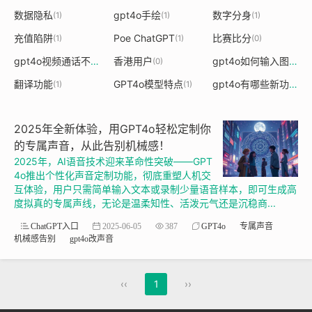
数据隐私
gpt4o手绘
数字分身
(1)
(1)
(1)
充值陷阱
Poe ChatGPT
比赛比分
(1)
(1)
(0)
gpt4o视频通话不了
香港用户
gpt4o如何输入图片
(1)
(0)
(1)
翻译功能
GPT4o模型特点
gpt4o有哪些新功能
(1)
(1)
(1)
2025年全新体验，用GPT4o轻松定制你
的专属声音，从此告别机械感！
2025年，AI语音技术迎来革命性突破——GPT
4o推出个性化声音定制功能，彻底重塑人机交
互体验，用户只需简单输入文本或录制少量语音样本，即可生成高
度拟真的专属声线，无论是温柔知性、活泼元气还是沉稳商...
ChatGPT入口
2025-06-05
387
GPT4o
专属声音
机械感告别
gpt4o改声音
‹‹
1
››