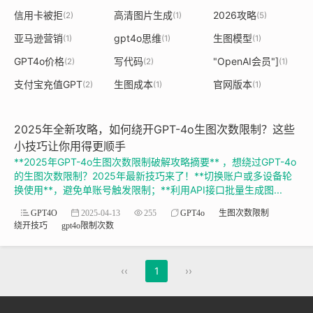
信用卡被拒
高清图片生成
2026攻略
(2)
(1)
(5)
亚马逊营销
gpt4o思维
生图模型
(1)
(1)
(1)
GPT4o价格
写代码
"OpenAI会员"]
(2)
(2)
(1)
支付宝充值GPT
生图成本
官网版本
(2)
(1)
(1)
2025年全新攻略，如何绕开GPT-4o生图次数限制？这些
小技巧让你用得更顺手
**2025年GPT-4o生图次数限制破解攻略摘要** ，想绕过GPT-4o
的生图次数限制？2025年最新技巧来了！**切换账户或多设备轮
换使用**，避免单账号触发限制；**利用API接口批量生成图...
GPT4O
2025-04-13
255
GPT4o
生图次数限制
绕开技巧
gpt4o限制次数
‹‹
1
››