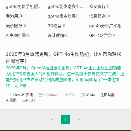
gpt4o免费手机版
gpt4o能发送多少文字数据
众安银行
(1)
(1)
(1)
香港用户
gpt4o版本信息
信息筛选
(0)
(1)
(0)
天价账单
3D模型
gpt4o分析广义相对论
(1)
(1)
(
AI生图引擎
设计教程
GPT4O手绘
(0)
(0)
(1)
2025年3月重磅更新，GPT-4o生图功能，让AI帮你轻松
画图写字！
2025年3月，OpenAI推出重磅更新，GPT-4o正式上线生图功能，
为用户带来更强大的AI创作体验，这一功能不仅支持文字生成，还
能根据用户描述自动绘制高质量图像，实现“画图写字”一体化操
作，无论是...
ChatGPT资讯
2025-04-20
276
GPT4o
生图功能
AI画图
gpt4o AI
‹‹
1
››