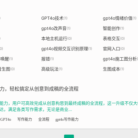
GPT4o技术
gpt4o情绪价值
)
(1)
(1)
gpt4o改声音
智能创作
)
(1)
(1)
本地主机运行
表格交互
)
(0)
(0)
gpt4o视频交互识别原理
官网入口
0)
(1)
(0)
音唤醒
报错
gpt4o施工图分析
(1)
(1)
音生图
高级玩法
生图成本
(0)
(1)
(1)
作能力，轻松搞定从创意到成稿的全流程
大写作能力，用户可高效完成从创意构思到最终成稿的全流程，这一升级不仅
，满足各类写作需求，无论是商业...
GPT4o
写作能力
全流程
gpt4o写作能力