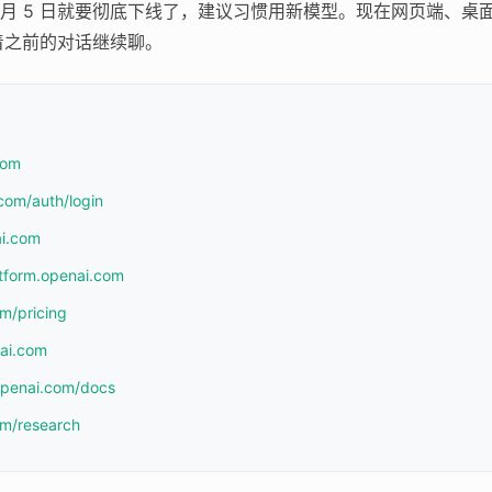
6 月 5 日就要彻底下线了，建议习惯用新模型。现在网页端、桌面应用、
着之前的对话继续聊。
com
com/auth/login
ai.com
atform.openai.com
om/pricing
nai.com
.openai.com/docs
om/research