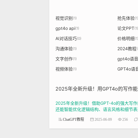
视觉识别
抢先体验
(1)
(1
gpt4o api
论文PPT
(1)
(1
AI对话技巧
价格明细
(0)
(1
沟通体验
2024教程
(1)
(
文字创作
gpt4o语
(1)
视频体验
GPT4o语
(1)
2025年全新升级！用GPT4o的写
2025年全新升级！借助GPT-4o的强
还能智能优化逻辑结构、语言风格和细节表达
ChatGPT教程
2025-06-09
256