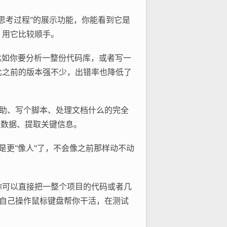
个"思考过程"的展示功能，你能看到它是
，用它比较顺手。
。比如你要分析一整份代码库，或者写一
比之前的版本强不少，出错率也降低了
程辅助、写个脚本、处理文档什么的完全
类数据、提取关键信息。
就是更"像人"了，不会像之前那样动不动
量。你可以直接把一整个项目的代码或者几
图，自己操作鼠标键盘帮你干活，在测试