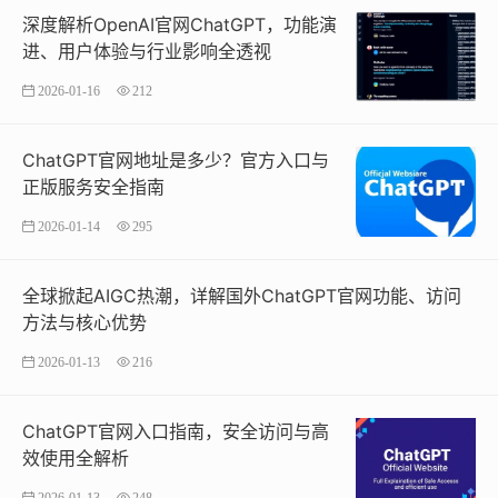
深度解析OpenAI官网ChatGPT，功能演
进、用户体验与行业影响全透视
2026-01-16
212
ChatGPT官网地址是多少？官方入口与
正版服务安全指南
2026-01-14
295
全球掀起AIGC热潮，详解国外ChatGPT官网功能、访问
方法与核心优势
2026-01-13
216
ChatGPT官网入口指南，安全访问与高
效使用全解析
2026-01-13
248