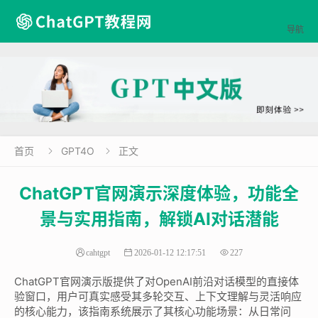

导航
首页
GPT4O
正文


ChatGPT官网演示深度体验，功能全
景与实用指南，解锁AI对话潜能
cahtgpt
2026-01-12 12:17:51
227
ChatGPT官网演示版提供了对OpenAI前沿对话模型的直接体
验窗口，用户可真实感受其多轮交互、上下文理解与灵活响应
的核心能力，该指南系统展示了其核心功能场景：从日常问