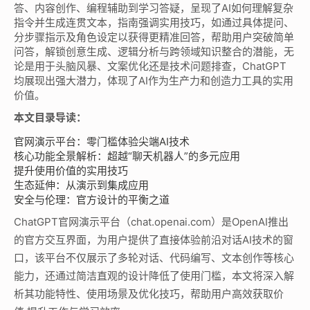
答、内容创作、编程辅助到学习答疑，呈现了AI如何理解复杂
指令并生成连贯文本，指南强调实用技巧，如通过具体提问、
分步骤指示及角色设定以获得更精准回答，帮助用户突破简单
问答，解锁创意生成、逻辑分析与跨领域知识整合的潜能，无
论是用于头脑风暴、文案优化还是技术问题排查，ChatGPT
均展现出强大潜力，体现了AI作为生产力和创造力工具的实用
价值。
本文目录导读：
官网演示平台：零门槛体验尖端AI技术
核心功能全景解析：超越“聊天机器人”的多元应用
提升使用价值的实用技巧
生态延伸：从演示到集成应用
安全与伦理：官方设计的平衡之道
ChatGPT官网演示平台（chat.openai.com）是OpenAI推出
的官方交互界面，为用户提供了直接体验前沿对话AI技术的窗
口，该平台不仅展示了多轮对话、代码编写、文本创作等核心
能力，还通过简洁直观的设计降低了使用门槛，本文将深入解
析其功能特性、使用场景及优化技巧，帮助用户高效获取价