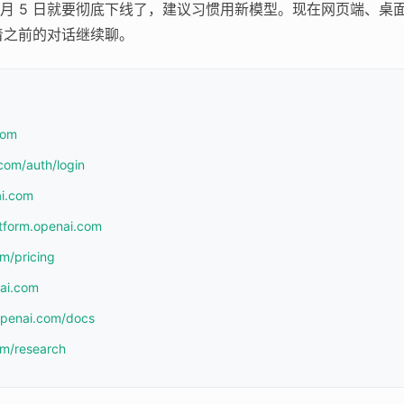
6 月 5 日就要彻底下线了，建议习惯用新模型。现在网页端、桌面应用、
着之前的对话继续聊。
com
com/auth/login
ai.com
atform.openai.com
om/pricing
nai.com
.openai.com/docs
om/research