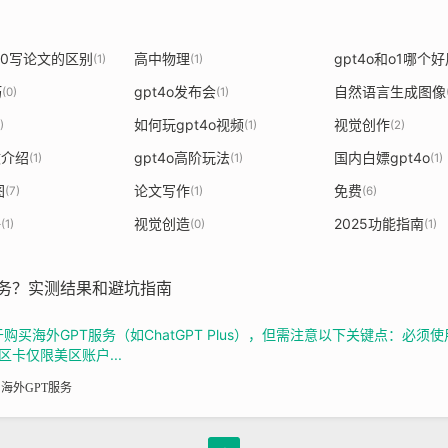
4.0写论文的区别
高中物理
gpt4o和o1哪个
(1)
(1)
巧
gpt4o发布会
自然语言生成图像
(0)
(1)
如何玩gpt4o视频
视觉创作
)
(1)
(2)
文介绍
gpt4o高阶玩法
国内白嫖gpt4o
(1)
(1)
(1)
图
论文写作
免费
(7)
(1)
(6)
子
视觉创造
2025功能指南
(1)
(0)
(1)
服务？实测结果和避坑指南
买海外GPT服务（如ChatGPT Plus），但需注意以下关键点：必须使用美
卡仅限美区账户...
海外GPT服务