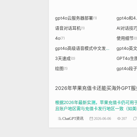
gpt4o云服务器部署
gpt4o和
(1)
语音对话耳机
AI对话技
(1)
4o
使用细节
(7)
(0
gpt4o高级语音模式中文发音
gpt4o英
(1)
3天速成
GPT4o生
(0)
绘图
gpt4o段
(1)
2026年苹果充值卡还能买海外GPT
根据2026年最新实测，苹果充值卡仍可用于购
且账户地区需与充值卡发行地区一致（如美区
ChatGPT资讯
2026-06-06
207