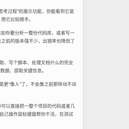
个"思考过程"的展示功能，你能看到它是
，用它比较顺手。
。比如你要分析一整份代码库，或者写一
比之前的版本强不少，出错率也降低了
程辅助、写个脚本、处理文档什么的完全
类数据、提取关键信息。
就是更"像人"了，不会像之前那样动不动
量。你可以直接把一整个项目的代码或者几
图，自己操作鼠标键盘帮你干活，在测试