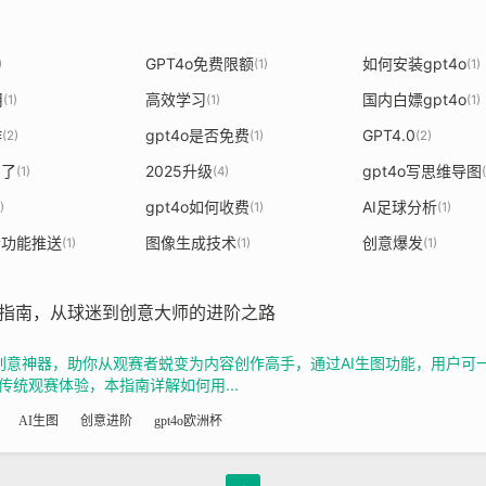
GPT4o免费限额
如何安装gpt4o
)
(1)
(1)
用
高效学习
国内白嫖gpt4o
(1)
(1)
(1)
作
gpt4o是否免费
GPT4.0
(2)
(1)
(2)
费了
2025升级
gpt4o写思维导图
(1)
(4)
gpt4o如何收费
AI足球分析
)
(1)
(1)
语音功能推送
图像生成技术
创意爆发
(1)
(1)
(1)
I生图指南，从球迷到创意大师的进阶之路
迷的创意神器，助你从观赛者蜕变为内容创作高手，通过AI生图功能，用户
统观赛体验，本指南详解如何用...
AI生图
创意进阶
gpt4o欧洲杯