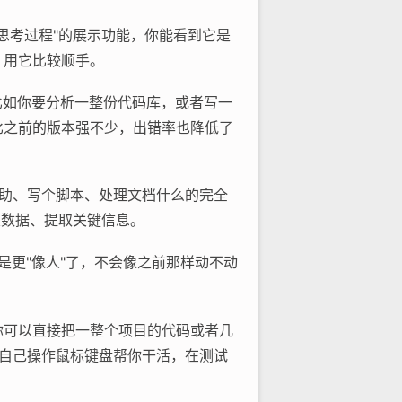
个"思考过程"的展示功能，你能看到它是
，用它比较顺手。
。比如你要分析一整份代码库，或者写一
比之前的版本强不少，出错率也降低了
程辅助、写个脚本、处理文档什么的完全
类数据、提取关键信息。
就是更"像人"了，不会像之前那样动不动
量。你可以直接把一整个项目的代码或者几
图，自己操作鼠标键盘帮你干活，在测试