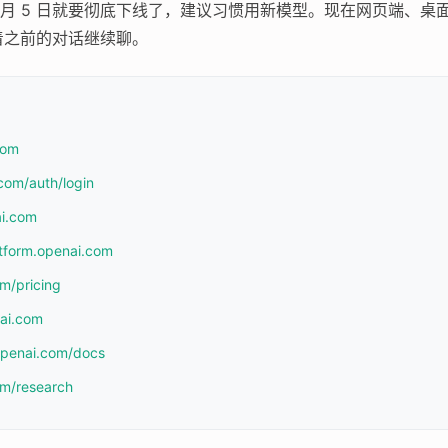
6 月 5 日就要彻底下线了，建议习惯用新模型。现在网页端、桌面应用、
着之前的对话继续聊。
com
com/auth/login
ai.com
atform.openai.com
om/pricing
nai.com
.openai.com/docs
om/research