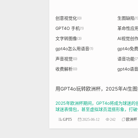
创意视觉化
生图缺陷
(0)
(1
GPT4O 手机
革命性应
(1)
文字转图像
AI视觉创
(3)
gpt4o怎么用语音
gpt4o免
(1)
声音视觉
语音功能
(0)
(7
收费解析
gpt4o
(0)
用GPT4o玩转欧洲杯，2025年A
2025年欧洲杯期间，GPT4o将成为球
球迷表情包，甚至虚拟球员混搭形象，打破传
GPT5
2025-06-12
242
欧洲杯